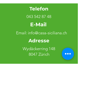
Telefon
043 542 87 48
E-Mail
Email:
info@casa-siciliana.ch
Adresse
Wydäckerring 148
8047 Zürich
Follow
© 2023 by Pizza & Pasta
Kurier Casa Siciliana.