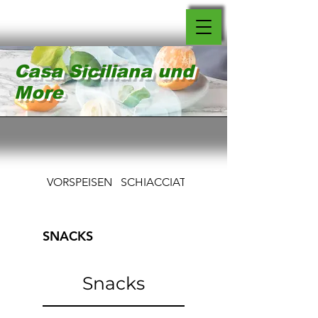
Casa Siciliana und
More
VORSPEISEN
SCHIACCIATINE
PIZZAS
SNACKS
Snacks