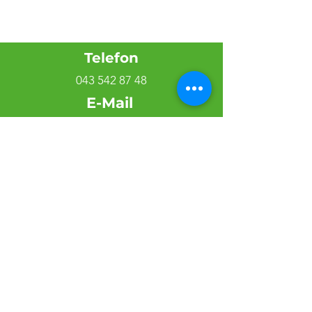
Telefon
043 542 87 48
E-Mail
Email:
info@casa-siciliana.ch
Adresse
Wydäckerring 148
8047 Zürich
Follow