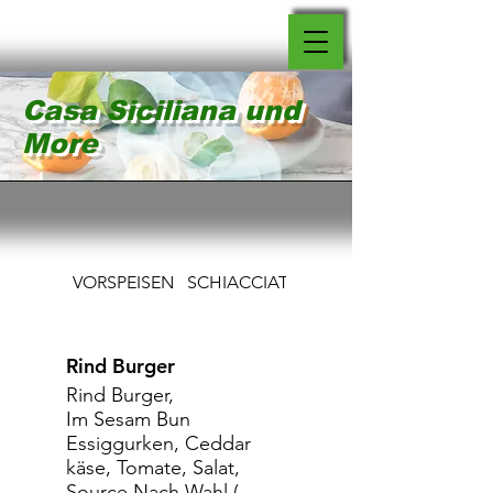
Casa Siciliana und
More
VORSPEISEN
SCHIACCIATINE
PIZZAS
Rind Burger
Rind Burger,
Im Sesam Bun
Essiggurken, Ceddar
käse, Tomate, Salat,
Source Nach Wahl (