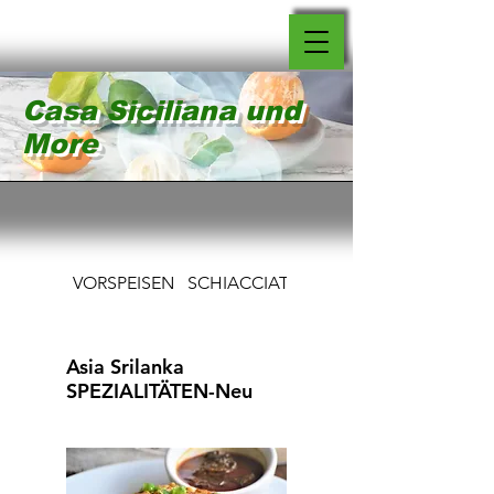
Casa Siciliana und
More
VORSPEISEN
SCHIACCIATINE
PIZZAS
Asia Srilanka
SPEZIALITÄTEN-Neu