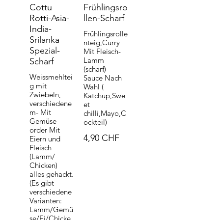
Cottu
Frühlingsro
Rotti-Asia-
llen-Scharf
India-
Frühlingsrolle
Srilanka
nteig,Curry
Spezial-
Mit Fleisch-
Lamm
Scharf
(scharf)
Weissmehltei
Sauce Nach
g mit
Wahl (
Zwiebeln,
Katchup,Swe
verschiedene
et
m- Mit
chilli,Mayo,C
Gemüse
ockteil)
order Mit
4,90 CHF
Eiern und
Fleisch
(Lamm/
Chicken)
alles gehackt.
(Es gibt
verschiedene
Varianten:
Lamm/Gemü
se/Ei/Chicke